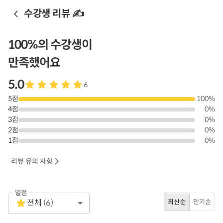
수강생 리뷰 ✍️
100
%의 수강생이
만족했어요
5.0
6
5
점
100
%
4
점
0
%
3
점
0
%
2
점
0
%
1
점
0
%
리뷰 유의 사항
별점
Empty
전체
(
6
)
최신순
인기순
1 Star