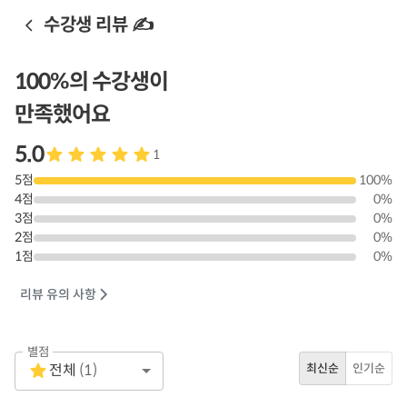
수강생 리뷰 ✍️
100
%의 수강생이
만족했어요
5.0
1
5
점
100
%
4
점
0
%
3
점
0
%
2
점
0
%
1
점
0
%
리뷰 유의 사항
별점
Empty
전체
(
1
)
최신순
인기순
1 Star