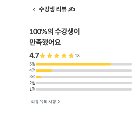
수강생 리뷰 ✍️
100
%의 수강생이
만족했어요
4.7
18
5
점
4
점
3
점
2
점
1
점
리뷰 유의 사항