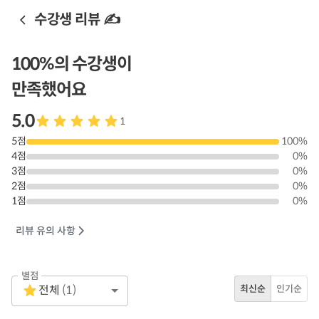
수강생 리뷰 ✍️
100
%의 수강생이
만족했어요
5.0
1
5
점
100
%
4
점
0
%
3
점
0
%
2
점
0
%
1
점
0
%
리뷰 유의 사항
별점
Empty
전체
(
1
)
최신순
인기순
1 Star