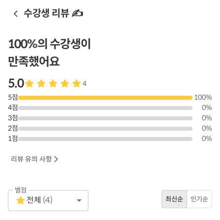
수강생 리뷰 ✍️
100
%의 수강생이
만족했어요
5.0
4
5
점
100
%
4
점
0
%
3
점
0
%
2
점
0
%
1
점
0
%
리뷰 유의 사항
별점
Empty
전체
(
4
)
최신순
인기순
1 Star