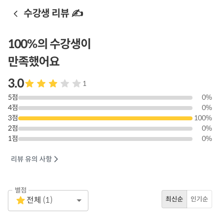
수강생 리뷰 ✍️
100
%의 수강생이
만족했어요
3.0
1
5
점
0
%
4
점
0
%
3
점
100
%
2
점
0
%
1
점
0
%
리뷰 유의 사항
별점
Empty
전체
(
1
)
최신순
인기순
1 Star