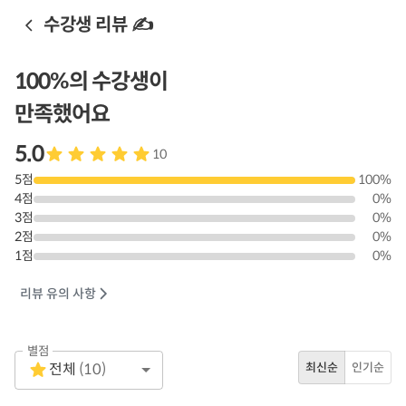
수강생 리뷰 ✍️
100
%의 수강생이
만족했어요
5.0
10
5
점
100
%
4
점
0
%
3
점
0
%
2
점
0
%
1
점
0
%
리뷰 유의 사항
별점
Empty
전체
(
10
)
최신순
인기순
1 Star