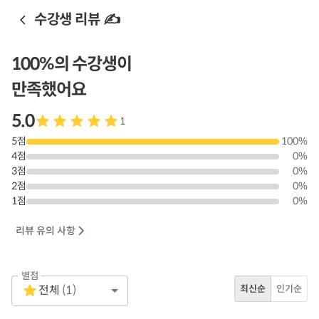
수강생 리뷰 ✍️
100
%의 수강생이
만족했어요
5.0
1
5
점
100
%
4
점
0
%
3
점
0
%
2
점
0
%
1
점
0
%
리뷰 유의 사항
별점
Empty
전체
(
1
)
최신순
인기순
1 Star