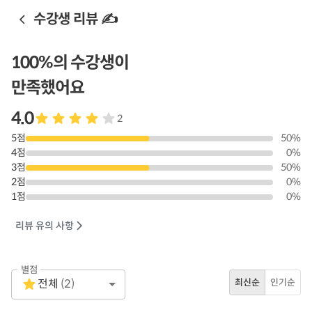
수강생 리뷰 ✍️
100
%의 수강생이
만족했어요
4.0
2
5
점
50
%
4
점
0
%
3
점
50
%
2
점
0
%
1
점
0
%
리뷰 유의 사항
별점
Empty
전체
(
2
)
최신순
인기순
1 Star