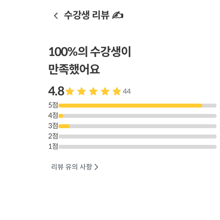
수강생 리뷰 ✍️
100
%의 수강생이
만족했어요
4.8
44
5
점
4
점
3
점
2
점
1
점
리뷰 유의 사항