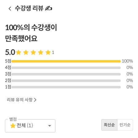
수강생 리뷰 ✍️
100
%의 수강생이
만족했어요
5.0
1
5
점
100
%
4
점
0
%
3
점
0
%
2
점
0
%
1
점
0
%
리뷰 유의 사항
별점
Empty
전체
(
1
)
최신순
인기순
1 Star