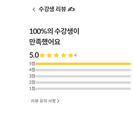
수강생 리뷰 ✍️
100
%의 수강생이
만족했어요
5.0
4
5
점
4
점
3
점
2
점
1
점
리뷰 유의 사항