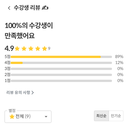
수강생 리뷰 ✍️
100
%의 수강생이
만족했어요
4.9
9
5
점
89
%
4
점
12
%
3
점
0
%
2
점
0
%
1
점
0
%
리뷰 유의 사항
별점
Empty
전체
(
9
)
최신순
인기순
1 Star