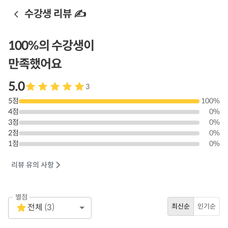
수강생 리뷰 ✍️
100
%의 수강생이
만족했어요
5.0
3
5
점
100
%
4
점
0
%
3
점
0
%
2
점
0
%
1
점
0
%
리뷰 유의 사항
별점
Empty
전체
(
3
)
최신순
인기순
1 Star