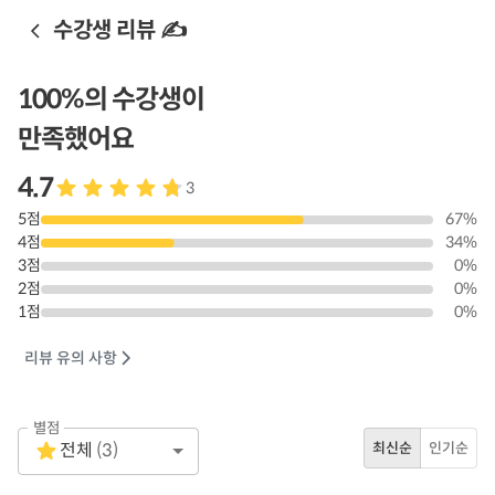
수강생 리뷰 ✍️
100
%의 수강생이
만족했어요
4.7
3
5
점
67
%
4
점
34
%
3
점
0
%
2
점
0
%
1
점
0
%
리뷰 유의 사항
별점
Empty
전체
(
3
)
최신순
인기순
1 Star