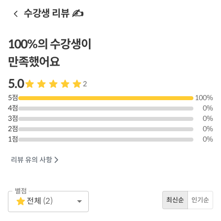
수강생 리뷰 ✍️
100
%의 수강생이
만족했어요
5.0
2
5
점
100
%
4
점
0
%
3
점
0
%
2
점
0
%
1
점
0
%
리뷰 유의 사항
별점
Empty
전체
(
2
)
최신순
인기순
1 Star