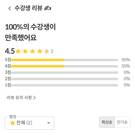
수강생 리뷰 ✍️
100
%의 수강생이
만족했어요
4.5
2
5
점
50
%
4
점
50
%
3
점
0
%
2
점
0
%
1
점
0
%
리뷰 유의 사항
별점
Empty
전체
(
2
)
최신순
인기순
1 Star