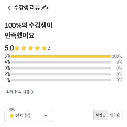
수강생 리뷰 ✍️
100
%의 수강생이
만족했어요
5.0
2
5
점
100
%
4
점
0
%
3
점
0
%
2
점
0
%
1
점
0
%
리뷰 유의 사항
별점
Empty
전체
(
2
)
최신순
인기순
1 Star