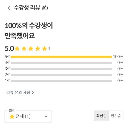
수강생 리뷰 ✍️
100
%의 수강생이
만족했어요
5.0
1
5
점
100
%
4
점
0
%
3
점
0
%
2
점
0
%
1
점
0
%
리뷰 유의 사항
별점
Empty
전체
(
1
)
최신순
인기순
1 Star