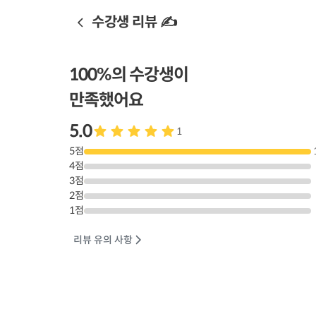
수강생 리뷰 ✍️
100
%의 수강생이
만족했어요
5.0
1
5
점
4
점
3
점
2
점
1
점
리뷰 유의 사항