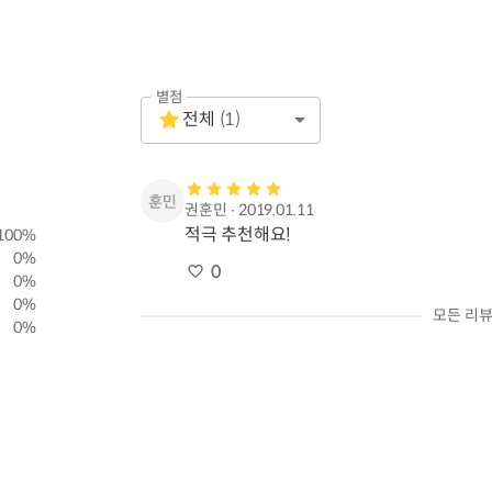
별점
Empty
전체
(
1
)
1 Star
권훈민
∙
2019.01.11
적극 추천해요!
100
%
0
%
0
0
%
0
%
모든 리뷰
0
%