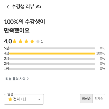
수강생 리뷰 ✍️
100
%의 수강생이
만족했어요
4.0
1
5
점
0
%
4
점
100
%
3
점
0
%
2
점
0
%
1
점
0
%
리뷰 유의 사항
별점
Empty
전체
(
1
)
최신순
인기순
1 Star