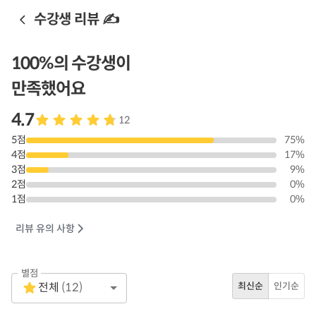
수강생 리뷰 ✍️
100
%의 수강생이
만족했어요
4.7
12
5
점
75
%
4
점
17
%
3
점
9
%
2
점
0
%
1
점
0
%
리뷰 유의 사항
별점
Empty
전체
(
12
)
최신순
인기순
1 Star