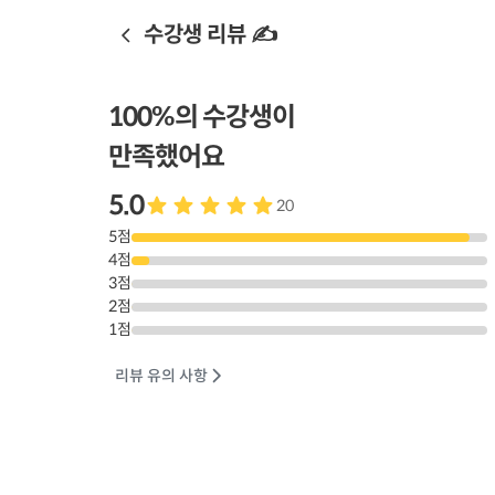
수강생 리뷰 ✍️
100
%의 수강생이
만족했어요
5.0
20
5
점
4
점
3
점
2
점
1
점
리뷰 유의 사항