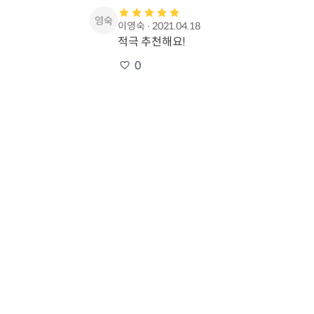
이영숙
∙
2021.04.18
적극 추천해요!
0
김지향
∙
2020.09.11
적극 추천해요!
0
윤명희
∙
2020.03.02
적극 추천해요!
0
정영철
∙
2020.02.26
이해하기 쉽고 친절하게 편하게고 좋아요 
0