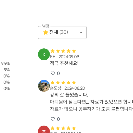
별점
Empty
전체
(
20
)
1 Star
KH
∙
2024.09.09
적극 추천해요!
95
%
5
%
0
0
%
0
%
손도상
∙
2024.08.20
0
%
강의 잘 들었습니다. 

아쉬움이 남는다면... 자료가 있었으면 합니다
자료가 없으니 공부하기가 조금 불편합니다
0