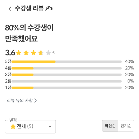
수강생 리뷰 ✍️
80
%의 수강생이
만족했어요
3.6
5
5
점
40
%
4
점
20
%
3
점
20
%
2
점
0
%
1
점
20
%
리뷰 유의 사항
별점
Empty
전체
(
5
)
최신순
인기순
1 Star