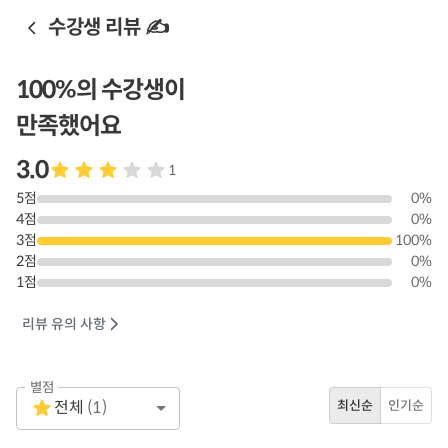
수강생 리뷰 ✍️
100
%의 수강생이
만족했어요
3.0
1
5
점
0
%
4
점
0
%
3
점
100
%
2
점
0
%
1
점
0
%
리뷰 유의 사항
별점
Empty
전체
(
1
)
최신순
인기순
1 Star