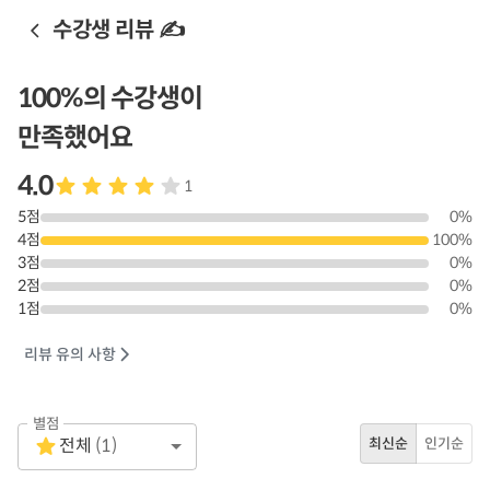
수강생 리뷰 ✍️
100
%의 수강생이
만족했어요
4.0
1
5
점
0
%
4
점
100
%
3
점
0
%
2
점
0
%
1
점
0
%
리뷰 유의 사항
별점
Empty
전체
(
1
)
최신순
인기순
1 Star