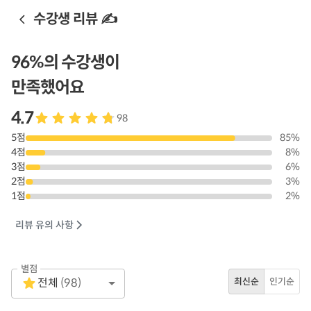
수강생 리뷰 ✍️
96
%의 수강생이
만족했어요
4.7
98
5
점
85
%
4
점
8
%
3
점
6
%
2
점
3
%
1
점
2
%
리뷰 유의 사항
별점
Empty
전체
(
98
)
최신순
인기순
1 Star