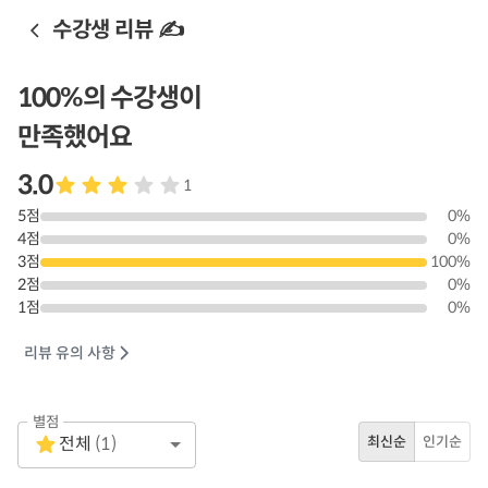
수강생 리뷰 ✍️
100
%의 수강생이
만족했어요
3.0
1
5
점
0
%
4
점
0
%
3
점
100
%
2
점
0
%
1
점
0
%
리뷰 유의 사항
별점
Empty
전체
(
1
)
최신순
인기순
1 Star