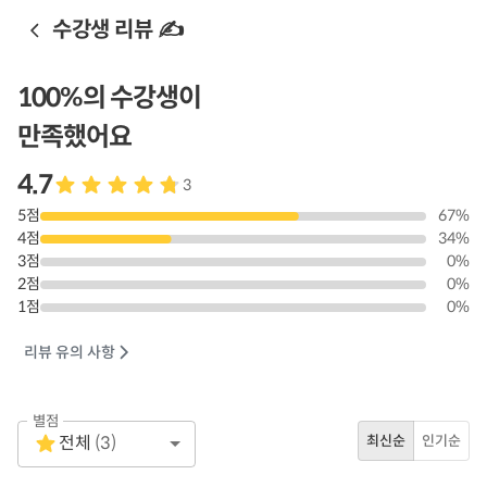
수강생 리뷰 ✍️
100
%의 수강생이
만족했어요
4.7
3
5
점
67
%
4
점
34
%
3
점
0
%
2
점
0
%
1
점
0
%
리뷰 유의 사항
별점
Empty
전체
(
3
)
최신순
인기순
1 Star