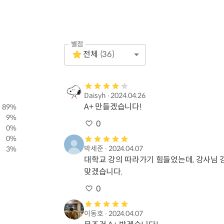
별점
Empty
전체
(
36
)
1 Star
Daisyh
∙
2024.04.26
A+ 만들겠습니다!
89
%
9
%
0
0
%
0
%
박세준
∙
2024.04.07
3
%
대학교 강의 따라가기 힘들었는데, 강사님 강의
맞겠습니다.
0
이동호
∙
2024.04.07