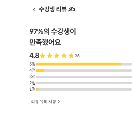
수강생 리뷰 ✍️
97
%의 수강생이
만족했어요
4.8
36
5
점
4
점
3
점
2
점
1
점
리뷰 유의 사항