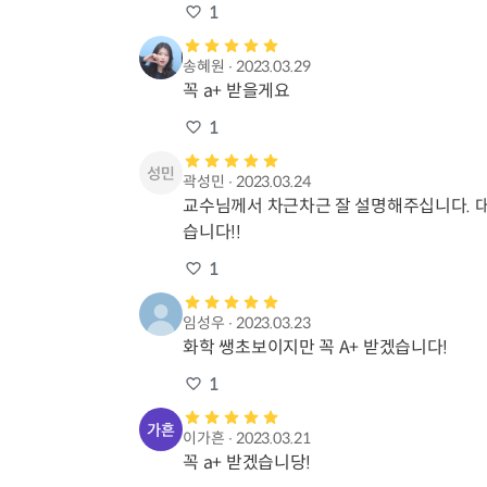
1
송혜원
∙
2023.03.29
꼭 a+ 받을게요
1
곽성민
∙
2023.03.24
교수님께서 차근차근 잘 설명해주십니다. 대
습니다!!
1
임성우
∙
2023.03.23
화학 쌩초보이지만 꼭 A+ 받겠습니다!
1
이가흔
∙
2023.03.21
꼭 a+ 받겠습니당!