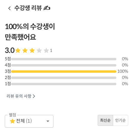
수강생 리뷰 ✍️
100
%의 수강생이
만족했어요
3.0
1
5
점
0
%
4
점
0
%
3
점
100
%
2
점
0
%
1
점
0
%
리뷰 유의 사항
별점
Empty
전체
(
1
)
최신순
인기순
1 Star