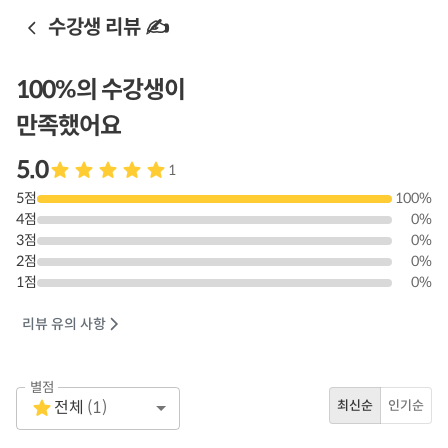
수강생 리뷰 ✍️
100
%의 수강생이
만족했어요
5.0
1
5
점
100
%
4
점
0
%
3
점
0
%
2
점
0
%
1
점
0
%
리뷰 유의 사항
별점
Empty
전체
(
1
)
최신순
인기순
1 Star