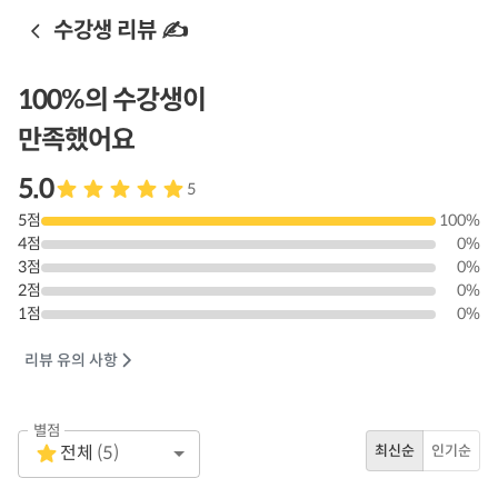
수강생 리뷰 ✍️
100
%의 수강생이
만족했어요
5.0
5
5
점
100
%
4
점
0
%
3
점
0
%
2
점
0
%
1
점
0
%
리뷰 유의 사항
별점
Empty
전체
(
5
)
최신순
인기순
1 Star