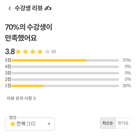
수강생 리뷰 ✍️
70
%의 수강생이
만족했어요
3.8
10
5
점
70
%
4
점
0
%
3
점
0
%
2
점
0
%
1
점
30
%
리뷰 유의 사항
별점
Empty
전체
(
10
)
최신순
인기순
1 Star