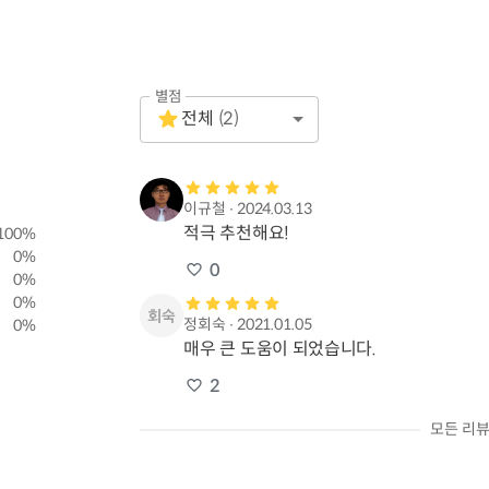
별점
Empty
전체
(
2
)
1 Star
이규철
∙
2024.03.13
적극 추천해요!
100
%
0
%
0
0
%
0
%
정회숙
∙
2021.01.05
0
%
매우 큰 도움이 되었습니다.
2
모든 리뷰