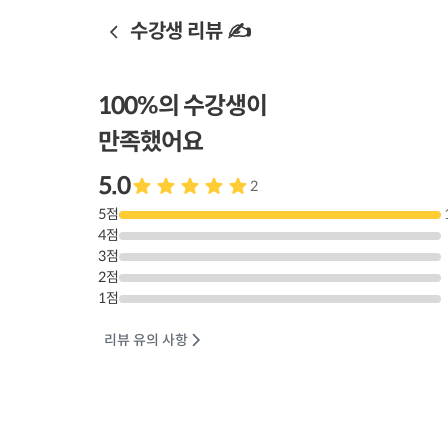
수강생 리뷰 ✍️
100
%의 수강생이
만족했어요
5.0
2
5
점
4
점
3
점
2
점
1
점
리뷰 유의 사항