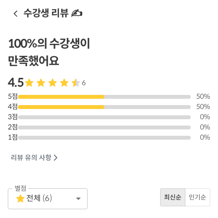
수강생 리뷰 ✍️
100
%의 수강생이
만족했어요
4.5
6
5
점
50
%
4
점
50
%
3
점
0
%
2
점
0
%
1
점
0
%
리뷰 유의 사항
별점
Empty
전체
(
6
)
최신순
인기순
1 Star