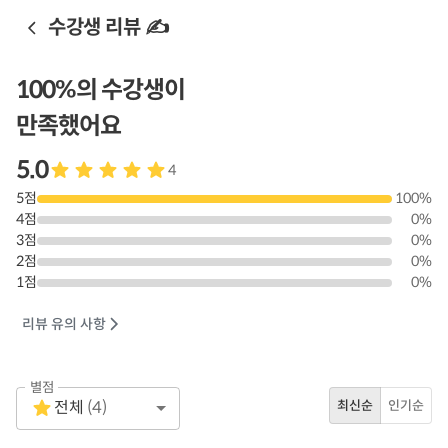
수강생 리뷰 ✍️
100
%의 수강생이
만족했어요
5.0
4
5
점
100
%
4
점
0
%
3
점
0
%
2
점
0
%
1
점
0
%
리뷰 유의 사항
별점
Empty
전체
(
4
)
최신순
인기순
1 Star