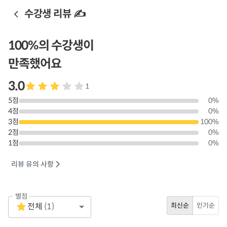
수강생 리뷰 ✍️
100
%의 수강생이
만족했어요
3.0
1
5
점
0
%
4
점
0
%
3
점
100
%
2
점
0
%
1
점
0
%
리뷰 유의 사항
별점
Empty
전체
(
1
)
최신순
인기순
1 Star