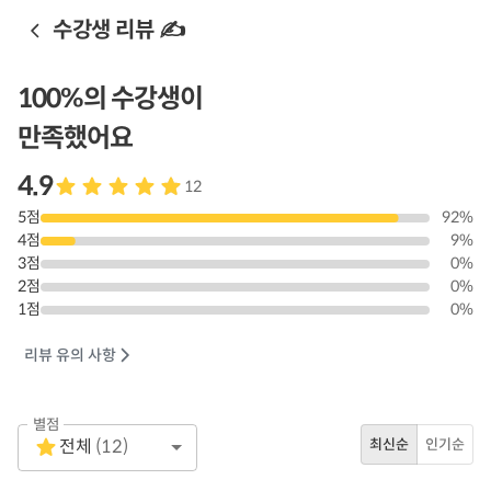
수강생 리뷰 ✍️
100
%의 수강생이
만족했어요
4.9
12
5
점
92
%
4
점
9
%
3
점
0
%
2
점
0
%
1
점
0
%
리뷰 유의 사항
별점
Empty
전체
(
12
)
최신순
인기순
1 Star