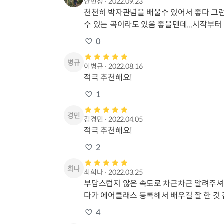
안민성
∙
2022.09.23
천천히 박자관념을 배울수 있어서 좋다 그런데
수 있는 곡이라도 있음 좋을텐데...시작부
0
이병규
∙
2022.08.16
적극 추천해요!
1
김경민
∙
2022.04.05
적극 추천해요!
2
최희나
∙
2022.03.25
부담스럽지 않은 속도로 차근차근 알려주셔서
다가 에어클래스 등록해서 배우길 잘 한 것 
4