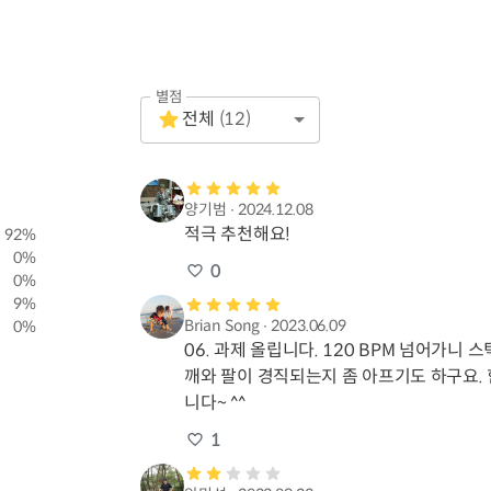
별점
Empty
전체
(
12
)
1 Star
양기범
∙
2024.12.08
적극 추천해요!
92
%
0
%
0
0
%
9
%
Brian Song
∙
2023.06.09
0
%
06. 과제 올립니다. 120 BPM 넘어가니
깨와 팔이 경직되는지 좀 아프기도 하구요.
니다~ ^^
1