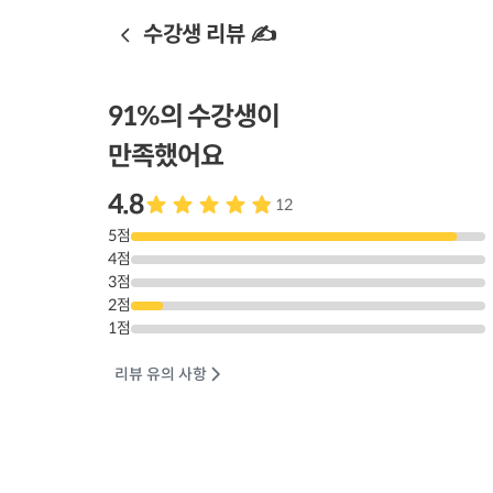
수강생 리뷰 ✍️
91
%의 수강생이
만족했어요
4.8
12
5
점
4
점
3
점
2
점
1
점
리뷰 유의 사항