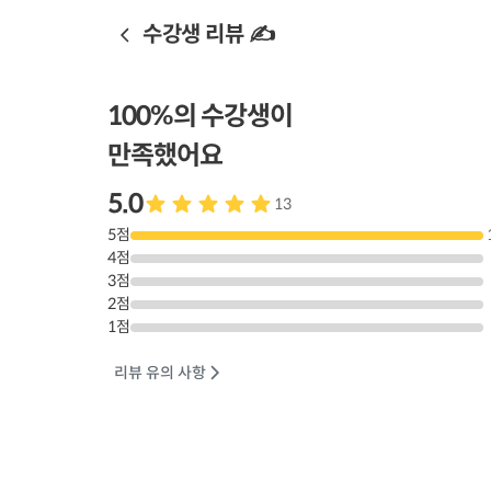
수강생 리뷰 ✍️
100
%의 수강생이
만족했어요
5.0
13
5
점
4
점
3
점
2
점
1
점
리뷰 유의 사항