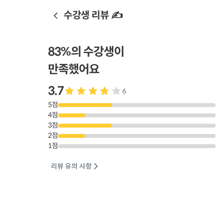
수강생 리뷰 ✍️
83
%의 수강생이
만족했어요
3.7
6
5
점
4
점
3
점
2
점
1
점
리뷰 유의 사항