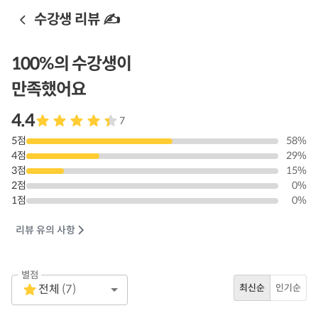
수강생 리뷰 ✍️
100
%의 수강생이
만족했어요
4.4
7
5
점
58
%
4
점
29
%
3
점
15
%
2
점
0
%
1
점
0
%
리뷰 유의 사항
별점
Empty
전체
(
7
)
최신순
인기순
1 Star