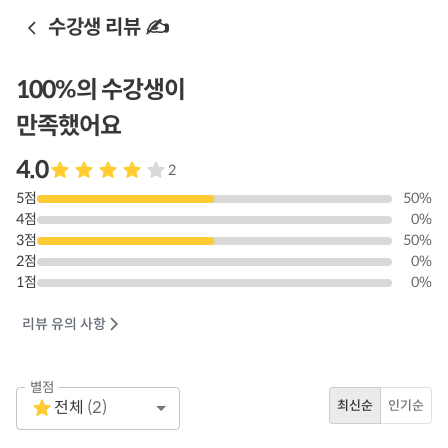
수강생 리뷰 ✍️
100
%의 수강생이
만족했어요
4.0
2
5
점
50
%
4
점
0
%
3
점
50
%
2
점
0
%
1
점
0
%
리뷰 유의 사항
별점
Empty
전체
(
2
)
최신순
인기순
1 Star