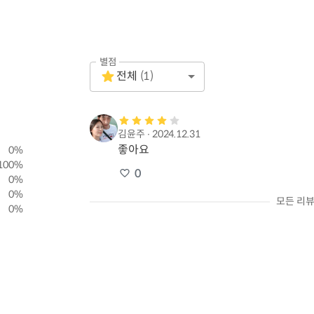
별점
Empty
전체
(
1
)
1 Star
김윤주
∙
2024.12.31
좋아요
0
%
100
%
0
0
%
0
%
모든 리뷰
0
%