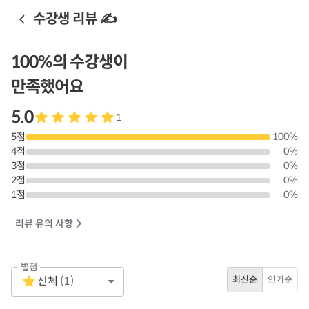
수강생 리뷰 ✍️
100
%의 수강생이
만족했어요
5.0
1
5
점
100
%
4
점
0
%
3
점
0
%
2
점
0
%
1
점
0
%
리뷰 유의 사항
별점
Empty
전체
(
1
)
최신순
인기순
1 Star