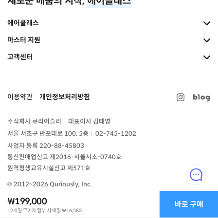
새로운 배움의 시작,
에어클래스
에어클래스
마스터 지원
고객센터
이용약관
개인정보처리방침
주식회사 큐리어슬리
대표이사 김태영
|
서울 서초구 반포대로 100, 5층
02-745-1202
|
사업자 등록 220-88-45803
통신판매업신고
제2016-서울서초-0740호
원격평생교육시설신고 제571호
© 2012~2026 Quriously, Inc.
₩199,000
바로 구매
12개월 무이자 할부 시 매월
₩16,583