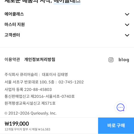
새로운 배움의 시작,
에어클래스
에어클래스
마스터 지원
고객센터
이용약관
개인정보처리방침
주식회사 큐리어슬리
대표이사 김태영
|
서울 서초구 반포대로 100, 5층
02-745-1202
|
사업자 등록 220-88-45803
통신판매업신고
제2016-서울서초-0740호
원격평생교육시설신고 제571호
© 2012~2026 Quriously, Inc.
₩199,000
바로 구매
12개월 무이자 할부 시 매월
₩16,583