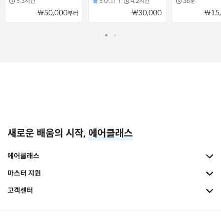
5.3시간
5.0
(1)
4.2시간
36분
₩50,000
₩30,000
₩15
부터
새로운 배움의 시작,
에어클래스
에어클래스
마스터 지원
고객센터