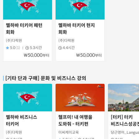
멜하바 터키어 패턴
멜하바 터키어 현지
회화
회화
(주)다락원
(주)다락원
5.0
(1)
5.3시간
4.4시간
₩50,000
₩50,000
부터
부터
[기타 단과 구매] 문화 및 비즈니스 강의
멜하바 비즈니스
헬프미! 내 여행을
[터키] 터키
터키어
도와줘 - 터키편
비즈니스성공
문화적 실수를
(주)다락원
이씨케이교육
당근영어_Languag