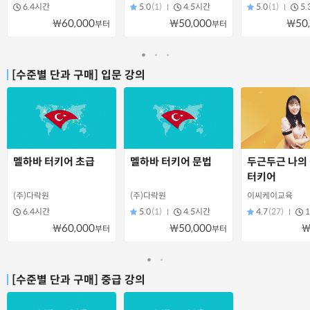
6.4시간
5.0
(1)
4.5시간
5.0
(1)
5
₩60,000
₩50,000
₩50
부터
부터
[수준별 단과 구매] 입문 강의
멜하바 터키어 초급
멜하바 터키어 문법
두근두근 나의
터키어
(주)다락원
(주)다락원
이씨케이교육
6.4시간
5.0
(1)
4.5시간
4.7
(27)
₩60,000
₩50,000
₩
부터
부터
[수준별 단과 구매] 중급 강의