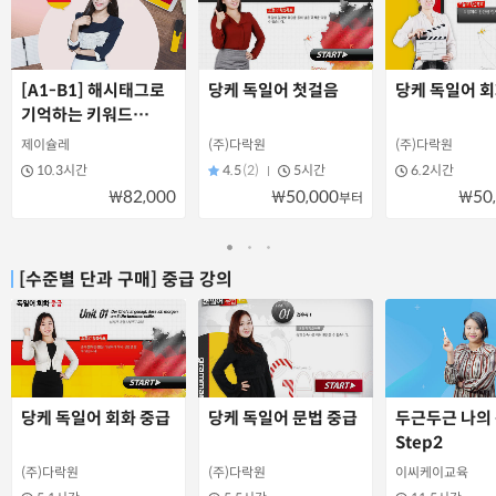
[A1-B1] 해시태그로
당케 독일어 첫걸음
당케 독일어 회
기억하는 키워드
독문법
제이슐레
(주)다락원
(주)다락원
10.3시간
4.5
(2)
5시간
6.2시간
₩82,000
₩50,000
₩50
부터
[수준별 단과 구매] 중급 강의
당케 독일어 회화 중급
당케 독일어 문법 중급
두근두근 나의
Step2
(주)다락원
(주)다락원
이씨케이교육