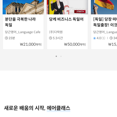
분단을 극복한 나라
당케 비즈니스 독일어
[독일] 당장 
독일
독일출장! 이
알고가자!
당근영어_Language Cafe
(주)다락원
당근영어_Languag
23분
5.3시간
4.0
(1)
3
₩21,000
₩50,000
₩15
부터
부터
새로운 배움의 시작,
에어클래스