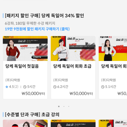
[패키지 할인 구매] 당케 독일어 34% 할인
6강좌, 180일 무제한 수강 패키지
19만 9천원에 할인 패키지 구매하기 (클릭)
당케 독일어 첫걸음
당케 독일어 회화 초급
당케 독일어 회
(주)다락원
(주)다락원
(주)다락원
4.5
(2)
5시간
6.2시간
5.1시간
₩50,000
₩50,000
₩50
부터
부터
[수준별 단과 구매] 초급 강의