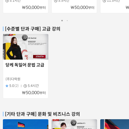
5.1시간
5.5시간
11.5시간
₩50,000
₩50,000
₩
부터
부터
[수준별 단과 구매] 고급 강의
당케 독일어 문법 고급
(주)다락원
5.0
(2)
5.4시간
₩50,000
부터
[기타 단과 구매] 문화 및 비즈니스 강의